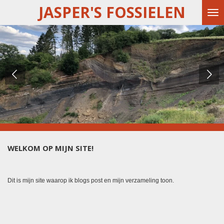
JASPER'S FOSSIELEN
Ga
direct
naar
de
hoofdinhoud
WELKOM OP MIJN SITE!
Dit is mijn site waarop ik blogs post en mijn verzameling toon.