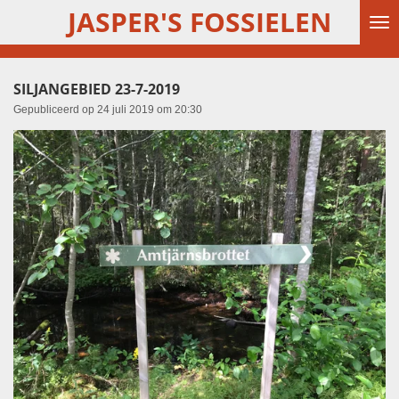
JASPER'S FOSSIELEN
Ga
direct
naar
de
SILJANGEBIED 23-7-2019
hoofdinhoud
Gepubliceerd op 24 juli 2019 om 20:30