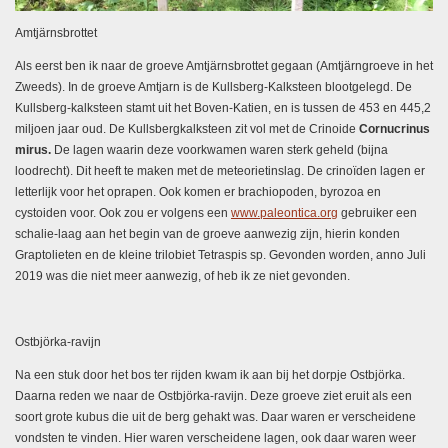
Amtjärnsbrottet
Als eerst ben ik naar de groeve Amtjärnsbrottet gegaan (Amtjärngroeve in het
Zweeds). In de groeve Amtjarn is de Kullsberg-Kalksteen blootgelegd. De
Kullsberg-kalksteen stamt uit het Boven-Katien, en is tussen de 453 en 445,2
miljoen jaar oud. De Kullsbergkalksteen zit vol met de Crinoide
Cornucrinus
mirus.
De lagen waarin deze voorkwamen waren sterk geheld (bijna
loodrecht). Dit heeft te maken met de meteorietinslag.
De crinoïden lagen er
letterlijk voor het oprapen. Ook komen er brachiopoden, byrozoa en
cystoiden voor. Ook zou er volgens een
www.paleontica.org
gebruiker een
schalie-laag aan het begin van de groeve aanwezig zijn, hierin konden
Graptolieten en de kleine trilobiet Tetraspis sp. Gevonden worden, anno Juli
2019 was die niet meer aanwezig, of heb ik ze niet gevonden.
Ostbjörka-ravijn
Na een stuk door het bos ter rijden kwam ik aan bij het dorpje Ostbjörka.
Daarna reden we naar de Ostbjörka-ravijn. Deze groeve ziet eruit als een
soort grote kubus die uit de berg gehakt was. Daar waren er verscheidene
vondsten te vinden. Hier waren verscheidene lagen, ook daar waren weer