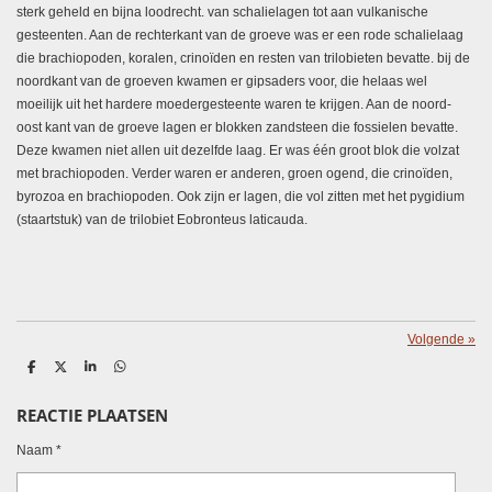
sterk geheld en bijna loodrecht. van schalielagen tot aan vulkanische
gesteenten. Aan de rechterkant van de groeve was er een rode schalielaag
die brachiopoden, koralen, crinoïden en resten van trilobieten bevatte. bij de
noordkant van de groeven kwamen er gipsaders voor, die helaas wel
moeilijk uit het hardere moedergesteente waren te krijgen. Aan de noord-
oost kant van de groeve lagen er blokken zandsteen die fossielen bevatte.
Deze kwamen niet allen uit dezelfde laag. Er was
één
groot blok die volzat
met brachiopoden. Verder waren er anderen, groen ogend, die crinoïden,
byrozoa en brachiopoden. Ook zijn er lagen, die vol zitten met het pygidium
(staartstuk) van de trilobiet
Eobronteus laticauda.
Volgende
»
D
D
S
D
e
e
h
e
l
e
a
l
REACTIE PLAATSEN
e
l
r
e
n
e
n
Naam *