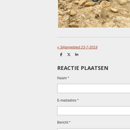
«
Siljangebied 23-7-2019
D
D
S
e
e
h
l
e
a
REACTIE PLAATSEN
e
l
r
n
e
Naam *
E-mailadres *
Bericht *