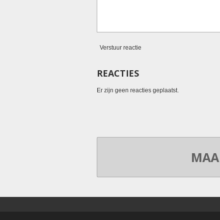
Verstuur reactie
REACTIES
Er zijn geen reacties geplaatst.
MAA
© 2022 - 2026 Jasper's Fossielen