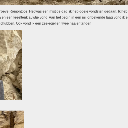
roeve Romontbos. Het was een mistige dag. ik heb goeie vondsten gedaan. Ik heb 
en een kreeftenklauwtje vond. Aan het begin in een mij onbekende laag vond ik e
schubben. Ook vond ik een zee-egel en twee haaientanden.