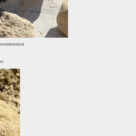
vondsttoestand.
en.