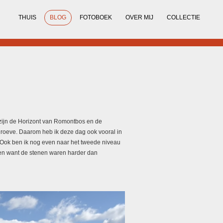
THUIS
BLOG
FOTOBOEK
OVER MIJ
COLLECTIE
u zijn de Horizont van Romontbos en de
groeve. Daarom heb ik deze dag ook vooral in
 Ook ben ik nog even naar het tweede niveau
en want de stenen waren harder dan