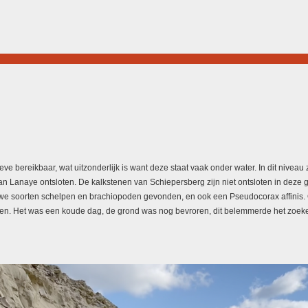
e bereikbaar, wat uitzonderlijk is want deze staat vaak onder water. In dit nivea
an Lanaye ontsloten. De kalkstenen van Schiepersberg zijn niet ontsloten in deze 
uwe soorten schelpen en brachiopoden gevonden, en ook een Pseudocorax affinis.
en. Het was een koude dag, de grond was nog bevroren, dit belemmerde het zoek